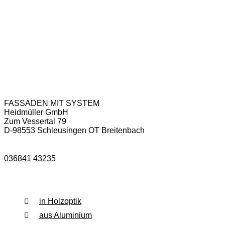
Anschrift & Kontakt
FASSADEN MIT SYSTEM
Heidmüller GmbH
Zum Vessertal 79
D-98553 Schleusingen OT Breitenbach
036841 43235
Fassadenverkleidung
in Holzoptik
aus Aluminium