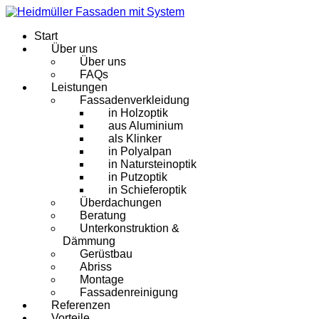
Start
Über uns
Über uns
FAQs
Leistungen
Fassadenverkleidung
in Holzoptik
aus Aluminium
als Klinker
in Polyalpan
in Natursteinoptik
in Putzoptik
in Schieferoptik
Überdachungen
Beratung
Unterkonstruktion &
Dämmung
Gerüstbau
Abriss
Montage
Fassadenreinigung
Referenzen
Vorteile