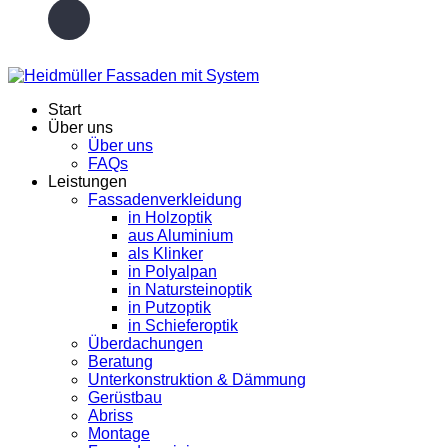
Start
Über uns
Über uns
FAQs
Leistungen
Fassadenverkleidung
in Holzoptik
aus Aluminium
als Klinker
in Polyalpan
in Natursteinoptik
in Putzoptik
in Schieferoptik
Überdachungen
Beratung
Unterkonstruktion & Dämmung
Gerüstbau
Abriss
Montage