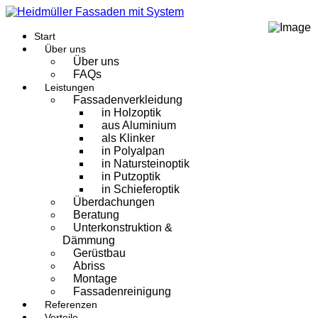
Start
Über uns
Über uns
FAQs
Leistungen
Fassadenverkleidung
in Holzoptik
aus Aluminium
als Klinker
in Polyalpan
in Natursteinoptik
in Putzoptik
in Schieferoptik
Überdachungen
Beratung
Unterkonstruktion &
Dämmung
Gerüstbau
Abriss
Montage
Fassadenreinigung
Referenzen
Vorteile