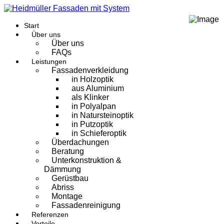
Start
Über uns
Über uns
FAQs
Leistungen
Fassadenverkleidung
in Holzoptik
aus Aluminium
als Klinker
in Polyalpan
in Natursteinoptik
in Putzoptik
in Schieferoptik
Überdachungen
Beratung
Unterkonstruktion &
Dämmung
Gerüstbau
Abriss
Montage
Fassadenreinigung
Referenzen
Vorteile