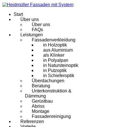
Start
Über uns
Über uns
FAQs
Leistungen
Fassadenverkleidung
in Holzoptik
aus Aluminium
als Klinker
in Polyalpan
in Natursteinoptik
in Putzoptik
in Schieferoptik
Überdachungen
Beratung
Unterkonstruktion &
Dämmung
Gerüstbau
Abriss
Montage
Fassadenreinigung
Referenzen
Vorteile