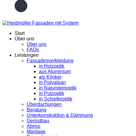
Start
Über uns
Über uns
FAQs
Leistungen
Fassadenverkleidung
in Holzoptik
aus Aluminium
als Klinker
in Polyalpan
in Natursteinoptik
in Putzoptik
in Schieferoptik
Überdachungen
Beratung
Unterkonstruktion & Dämmung
Gerüstbau
Abriss
Montage