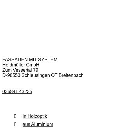
Anschrift & Kontakt
FASSADEN MIT SYSTEM
Heidmüller GmbH
Zum Vessertal 79
D-98553 Schleusingen OT Breitenbach
036841 43235
Fassadenverkleidung
in Holzoptik
aus Aluminium