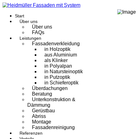
Start
Über uns
Über uns
FAQs
Leistungen
Fassadenverkleidung
in Holzoptik
aus Aluminium
als Klinker
in Polyalpan
in Natursteinoptik
in Putzoptik
in Schieferoptik
Überdachungen
Beratung
Unterkonstruktion &
Dämmung
Gerüstbau
Abriss
Montage
Fassadenreinigung
Referenzen
Vorteile