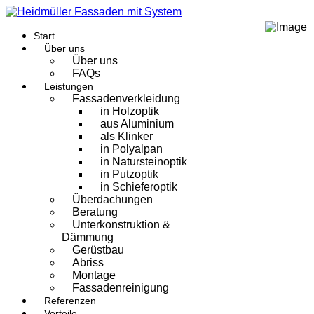
Start
Über uns
Über uns
FAQs
Leistungen
Fassadenverkleidung
in Holzoptik
aus Aluminium
als Klinker
in Polyalpan
in Natursteinoptik
in Putzoptik
in Schieferoptik
Überdachungen
Beratung
Unterkonstruktion &
Dämmung
Gerüstbau
Abriss
Montage
Fassadenreinigung
Referenzen
Vorteile